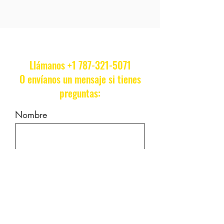
nuestros taxis.
esta información. Recomendamos
encarecidamente utilizar un
transportador o una correa para
mantener segura a su mascota.
Llámanos
+1 787-321-5071
O envíanos un mensaje si tienes
preguntas:
Nombre
Correo electrónico
Déjanos un mensaje ...